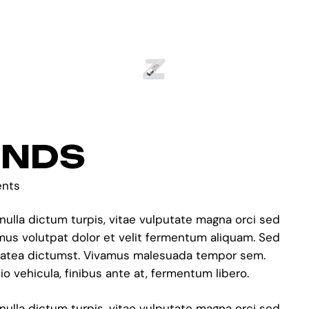
ENDS
nts
 nulla dictum turpis, vitae vulputate magna orci sed
amus volutpat dolor et velit fermentum aliquam. Sed
e platea dictumst. Vivamus malesuada tempor sem.
vehicula, finibus ante at, fermentum libero.
 nulla dictum turpis, vitae vulputate magna orci sed