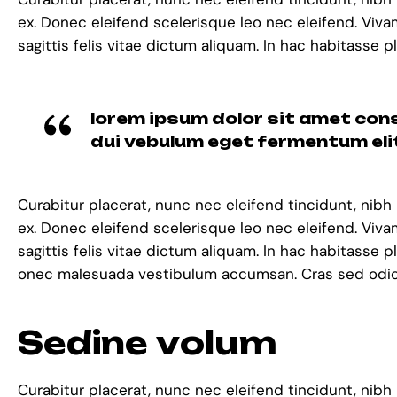
ex. Donec eleifend scelerisque leo nec eleifend. Viv
sagittis felis vitae dictum aliquam. In hac habitass
lorem ipsum dolor sit amet cons
dui vebulum eget fermentum eli
Curabitur placerat, nunc nec eleifend tincidunt, nibh
ex. Donec eleifend scelerisque leo nec eleifend. Viv
sagittis felis vitae dictum aliquam. In hac habitass
onec malesuada vestibulum accumsan. Cras sed odio v
S
e
d
i
n
e
v
o
l
u
m
Curabitur placerat, nunc nec eleifend tincidunt, nibh