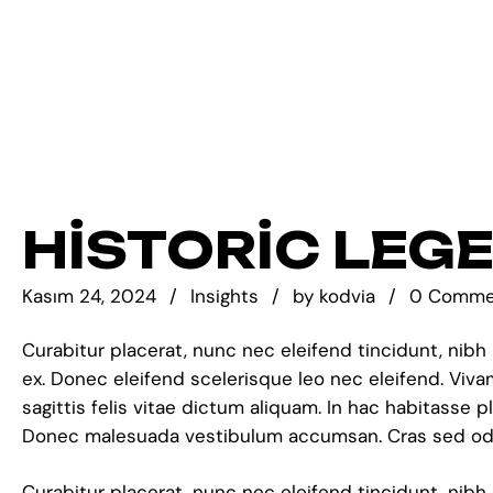
Ürünlerimiz
Hakkımızda
HISTORIC LEG
Kasım 24, 2024
Insights
by
kodvia
0 Comme
Curabitur placerat, nunc nec eleifend tincidunt, nibh
ex. Donec eleifend scelerisque leo nec eleifend. Viv
sagittis felis vitae dictum aliquam. In hac habitass
Donec malesuada vestibulum accumsan. Cras sed odio 
Curabitur placerat, nunc nec eleifend tincidunt, nibh