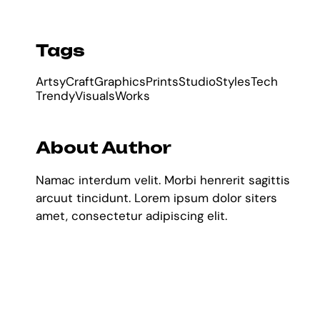
Tags
Artsy
Craft
Graphics
Prints
Studio
Styles
Tech
Trendy
Visuals
Works
About Author
Namac interdum velit. Morbi henrerit sagittis
arcuut tincidunt. Lorem ipsum dolor siters
amet, consectetur adipiscing elit.