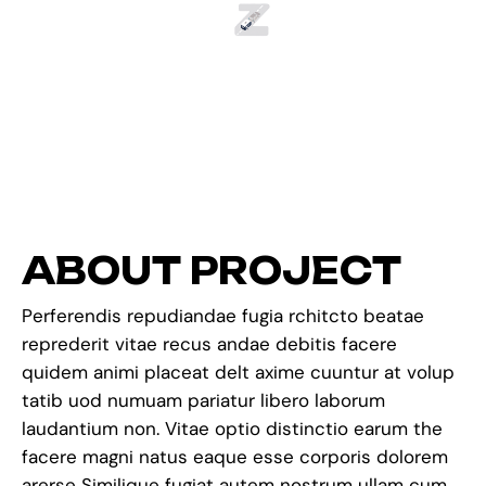
A
B
O
U
T
P
R
O
J
E
C
T
Perferendis repudiandae fugia rchitcto beatae
reprederit vitae recus andae debitis facere
quidem animi placeat delt axime cuuntur at volup
tatib uod numuam pariatur libero laborum
laudantium non. Vitae optio distinctio earum the
facere magni natus eaque esse corporis dolorem
arerse Similique fugiat autem nostrum ullam cum