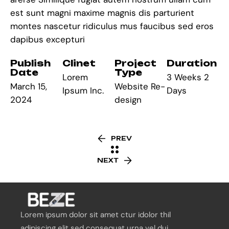
est sunt magni maxime magnis dis parturient
montes nascetur ridiculus mus faucibus sed eros
dapibus excepturi
Publish
Clinet
Project
Duration
Date
Type
Lorem
3 Weeks 2
March 15,
Website Re-
Ipsum Inc.
Days
2024
design
PREV
NEXT
Lorem ipsum dolor sit amet ctur idolor thil
adipiscing elit sed consequat urna vel dui